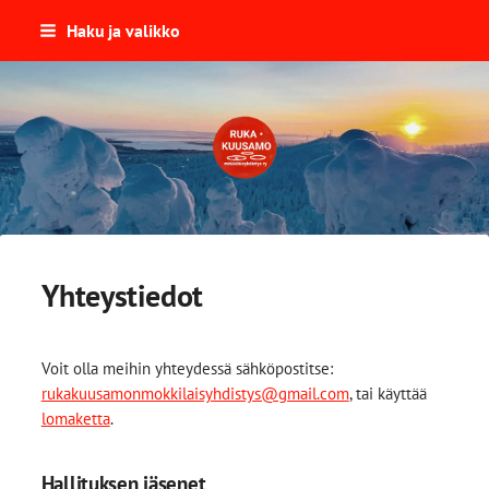
Siirry
Haku ja valikko
sivun
sisältöön
Ruka-Kuusamon Mökkiläisyhdist
Yhteystiedot
Voit olla meihin yhteydessä sähköpostitse:
rukakuusamonmokkilaisyhdistys@gmail.com
, tai käyttää
lomaketta
.
Hallituksen jäsenet