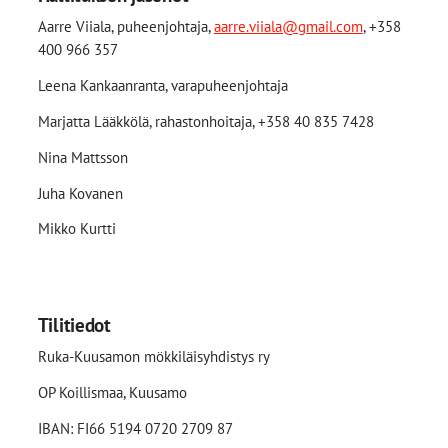
Aarre Viiala, puheenjohtaja,
aarre.viiala@gmail.com
, +358
400 966 357
Leena Kankaanranta, varapuheenjohtaja
Marjatta Lääkkölä, rahastonhoitaja, +358 40 835 7428
Nina Mattsson
Juha Kovanen
Mikko Kurtti
Tilitiedot
Ruka-Kuusamon mökkiläisyhdistys ry
OP Koillismaa, Kuusamo
IBAN: FI66 5194 0720 2709 87