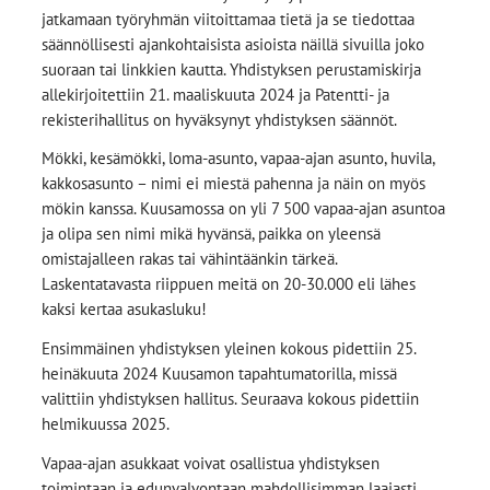
jatkamaan työryhmän viitoittamaa tietä ja se tiedottaa
säännöllisesti ajankohtaisista asioista näillä sivuilla joko
suoraan tai linkkien kautta. Yhdistyksen perustamiskirja
allekirjoitettiin 21. maaliskuuta 2024 ja Patentti- ja
rekisterihallitus on hyväksynyt yhdistyksen säännöt.
Mökki, kesämökki, loma-asunto, vapaa-ajan asunto, huvila,
kakkosasunto – nimi ei miestä pahenna ja näin on myös
mökin kanssa. Kuusamossa on yli 7 500 vapaa-ajan asuntoa
ja olipa sen nimi mikä hyvänsä, paikka on yleensä
omistajalleen rakas tai vähintäänkin tärkeä.
Laskentatavasta riippuen meitä on 20-30.000 eli lähes
kaksi kertaa asukasluku!
Ensimmäinen yhdistyksen yleinen kokous pidettiin 25.
heinäkuuta 2024 Kuusamon tapahtumatorilla, missä
valittiin yhdistyksen hallitus. Seuraava kokous pidettiin
helmikuussa 2025.
Vapaa-ajan asukkaat voivat osallistua yhdistyksen
toimintaan ja edunvalvontaan mahdollisimman laajasti