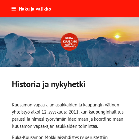
Siirry
Haku ja valikko
sivun
sisältöön
Ruka-Kuusamon Mökkiläisyhdist
Historia ja nykyhetki
Kuusamon vapaa-ajan asukkaiden ja kaupungin välinen
yhteistyö alkoi 12. syyskuuta 2011, kun kaupunginhallitus
perusti ja nimesi työryhmän ideoimaan ja koordinoimaan
Kuusamon vapaa-ajan asukkaiden toimintaa.
Ruka-Kuusamon Mökkiläisyhdistys ry perustettiin