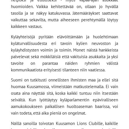
huomioiden. Vaikka kehitettävää on, ollaan jo hyvällä
tasolla ja se näkyy katukuvassa. Jätemääräykset saattavat
vaikuttaa sekavilta, mutta aiheeseen perehtymällä löytyy
kaikkeen vastaus.
Kyläyhteisöjä pyritään elävöittämään ja huolehtimaan
kyläturvallisuudesta eri tavoin kylien neuvoston ja
kyläyhdistysten voimin ja toimin. Monet näistä hankkeista
palvelevat sekä mökkiläisiä että vakituisia asukkaita ja yksi
tavoite on parantaa näiden ryhmien välistä
kommunikaatiota erityisesti tilanteen niin vaatiessa.
Suomi on tutkitusti onnellisten ihmisten maa ja ellei sitä
huomaa Kuusamossa, viimeistään matkustelemalla. Ei vain
osata aina näyttää sitä, koska kaikki tuntuu niin itsestään
selvältä. Kun lyöttäytyy kyläparlamentin epäviralliseen
aamukokoukseen paikallisen huoltoaseman baarissa, voi
vain todeta, että aika pieniä on ongelmat.
Näillä sanoilla toivotan Kuusamon Lions Clubille, kaikille