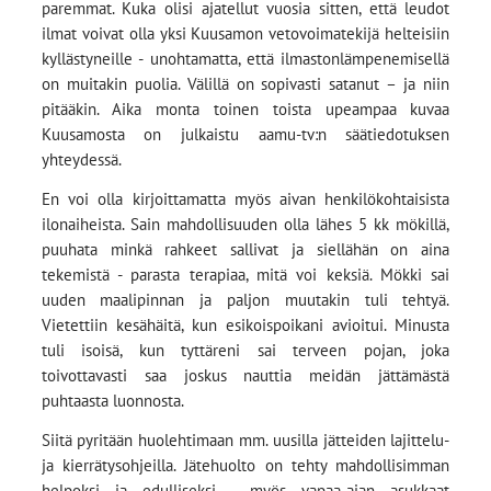
paremmat. Kuka olisi ajatellut vuosia sitten, että leudot
ilmat voivat olla yksi Kuusamon vetovoimatekijä helteisiin
kyllästyneille - unohtamatta, että ilmastonlämpenemisellä
on muitakin puolia. Välillä on sopivasti satanut – ja niin
pitääkin. Aika monta toinen toista upeampaa kuvaa
Kuusamosta on julkaistu aamu-tv:n säätiedotuksen
yhteydessä.
En voi olla kirjoittamatta myös aivan henkilökohtaisista
ilonaiheista. Sain mahdollisuuden olla lähes 5 kk mökillä,
puuhata minkä rahkeet sallivat ja siellähän on aina
tekemistä - parasta terapiaa, mitä voi keksiä. Mökki sai
uuden maalipinnan ja paljon muutakin tuli tehtyä.
Vietettiin kesähäitä, kun esikoispoikani avioitui. Minusta
tuli isoisä, kun tyttäreni sai terveen pojan, joka
toivottavasti saa joskus nauttia meidän jättämästä
puhtaasta luonnosta.
Siitä pyritään huolehtimaan mm. uusilla jätteiden lajittelu-
ja kierrätysohjeilla. Jätehuolto on tehty mahdollisimman
helpoksi ja edulliseksi - myös vapaa-ajan asukkaat