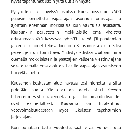
hyvät tapahtumat usein ylitä uutiskynnystä.
Pysyttelen siksi hyvissä asioissa. Kuusamossa on 7500
pääosin onnellista vapaa-ajan asunnon omistajaa ja
ajoittain enemmän mökkiläisiä kuin vakituisia asukkaita.
Kaupunkiin perustettiin mökkiläisille oma yhdistys
edustamaan tätä kasvavaa ryhmää. Etätyö jäi pandemian
jälkeen ja monet tekevätkin töitä Kuusamosta käsin. Siksi
palvelujen on toimittava. Yhdistys edistää osaltaan niitä
olemalla mökkiläisten ja päättäjien välisenä viestinviejänä
sekä ottamalla oma-aloitteisti esille vapaa-ajan asumiseen
liittyviä aiheita.
Kuusamon keskustan alue näyttää tosi hienolta ja siitä
pidetään huolta. Yleiskuva on todella siisti. Kevyen
liikenteen väyliä rakennetaan ja ulkoilumahdollisuudet
ovat esimerkilliset. Kuusamo on huolehtinut
vetovoimaisuudestaan myös lukuisten tapahtumien
järjestäjänä.
Kun puhutaan tästä vuodesta, säät eivät voineet olla