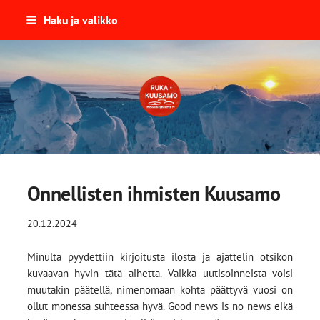
Siirry
Haku ja valikko
sivun
sisältöön
Ruka-Kuusamon Mökkiläisyhdist
Onnellisten ihmisten Kuusamo
20.12.2024
Minulta pyydettiin kirjoitusta ilosta ja ajattelin otsikon
kuvaavan hyvin tätä aihetta. Vaikka uutisoinneista voisi
muutakin päätellä, nimenomaan kohta päättyvä vuosi on
ollut monessa suhteessa hyvä. Good news is no news eikä