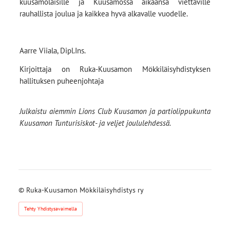
kuusamolaisille ja Kuusamossa aikaansa viettäville
rauhallista joulua ja kaikkea hyvä alkavalle vuodelle.
Aarre Viiala, Dipl.Ins.
Kirjoittaja on Ruka-Kuusamon Mökkiläisyhdistyksen
hallituksen puheenjohtaja
Julkaistu aiemmin Lions Club Kuusamon ja partiolippukunta
Kuusamon Tunturisiskot- ja veljet joululehdessä.
©
Ruka-Kuusamon Mökkiläisyhdistys ry
Tehty Yhdistysavaimella