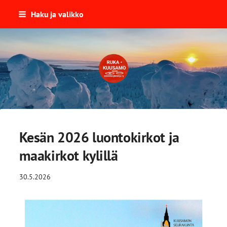
Siirry
Haku ja valikko
sivun
sisältöön
Ruka-Kuusamon Mökkiläisyhdist
Kesän 2026 luontokirkot ja
maakirkot kylillä
30.5.2026