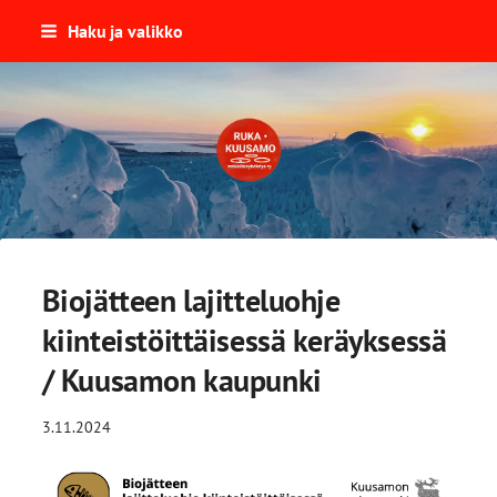
Siirry
Haku ja valikko
sivun
sisältöön
Ruka-Kuusamon Mökkiläisyhdist
Biojätteen lajitteluohje
kiinteistöittäisessä keräyksessä
/ Kuusamon kaupunki
3.11.2024