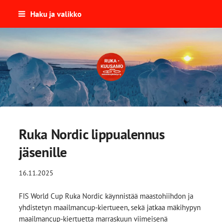
Siirry
Haku ja valikko
sivun
sisältöön
Ruka-Kuusamon Mökkiläisyhdist
Ruka Nordic lippualennus
jäsenille
16.11.2025
FIS World Cup Ruka Nordic käynnistää maastohiihdon ja
yhdistetyn maailmancup-kiertueen, sekä jatkaa mäkihypyn
maailmancup-kiertuetta marraskuun viimeisenä