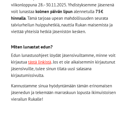
viikonloppuna 28.–30.11.2025. Yhdistyksemme jäsenenä
voit lunastaa
kolmen päivän lipun
alennetulla
75€
hinnalla
. Tämä tarjoaa upean mahdollisuuden seurata
talviurheilun huippuhetkiä, nauttia Rukan maisemista ja
viettää yhteisiä hetkiä jäsenistön kesken.
Miten lunastat edun?
Edun lunastusohjeet löydät jäsensivuiltamme, minne voit
kirjautua
tästä linkistä
. Jos et ole aikaisemmin kirjautunut
jäsensivuille, tulee sinun tilata uusi salasana
kirjautumissivulta.
Kannustamme sinua hyödyntämään tämän erinomaisen
jäsenedun ja tekemään marraskuun lopusta ikimuistoisen
vierailun Rukalle!